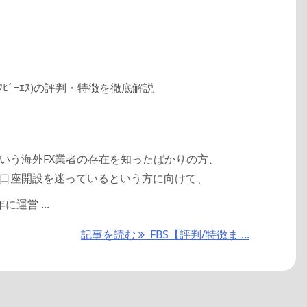
(ｴﾌﾋﾞｰｴｽ)の評判・特徴を徹底解説
という海外FX業者の存在を知ったばかりの方、
Sで口座開設を迷っているという方に向けて、
年に運営 ...
記事を読む
FBS【評判/特徴ま ...