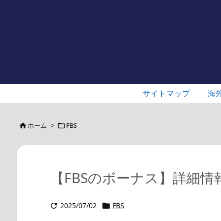
サイトマップ
海
ホーム
>
FBS


【FBSのボーナス】詳細
2025/07/02
FBS

