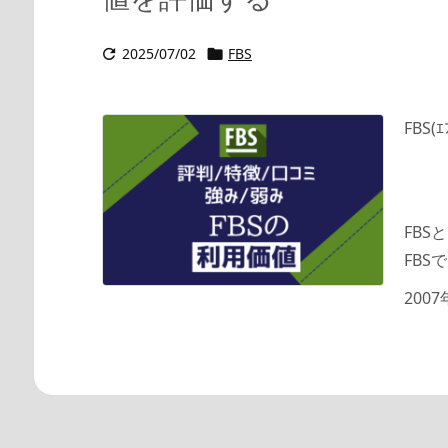
2025/07/02
FBS


FBS
FBS
FB
2007